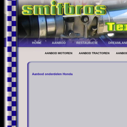
HOME
AANBOD
RESTAURATIE
DREAMLAN
AANBOD MOTOREN
AANBOD TRACTOREN
AANBO
Aanbod onderdelen Honda