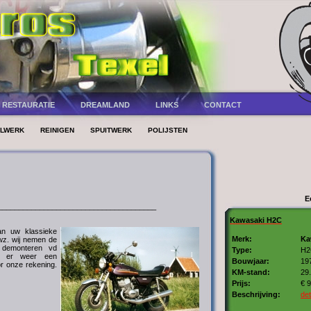
RESTAURATIE
DREAMLAND
LINKS
CONTACT
ALWERK
REINIGEN
SPUITWERK
POLIJSTEN
E
______________________________________
Kawasaki H2C
an uw klassieke
Merk:
Ka
dwz. wij nemen de
t demonteren vd
Type:
H2
t er weer een
Bouwjaar:
19
r onze rekening.
KM-stand:
29
Prijs:
€ 9
Beschrijving:
det