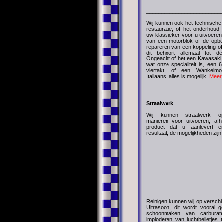
_________________________
Wij kunnen ook het technische
restauratie, of het onderhoud 
uw klassieker voor u uitvoeren
van een motorblok of de opb
repareren van een koppeling of
dit behoort allemaal tot de
Ongeacht of het een Kawasaki 3 
wat onze specialiteit is, een 6
viertakt, of een Wankelmo
Italiaans, alles is mogelijk.
Meer.
_________________________
Straalwerk
Wij kunnen straalwerk op
manieren voor uitvoeren, afh
product dat u aanlevert 
resultaat, de mogelijkheden zijn
_________________________
Reinigen kunnen wij op verschi
Ultrasoon, dit wordt vooral g
schoonmaken van carburat
imploderen van luchtbelletjes t