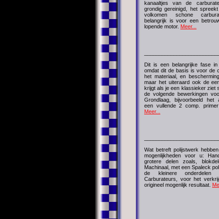
kanaaltjes van de carburat
grondig gereinigd, het spreek
volkomen schone carburat
belangrijk is voor een betrou
lopende motor.
Meer...
_________________________
Dit is een belangrijke fase in
omdat dit de basis is voor de
het materiaal, en bescherming
maar het uiteraard ook de eer
krijgt als je een klassieker ziet
de volgende bewerkingen voo
Grondlaag, bijvoorbeeld het
een vullende 2 comp. primer
Meer...
_________________________
Wat betreft polijstwerk hebbe
mogenlijkheden voor u: Han
grotere delen zoals, blokde
Machinaal, met een Spaleck pol
de kleinere onderdelen
Carburateurs, voor het verkr
origineel mogenlijk resultaat.
Me