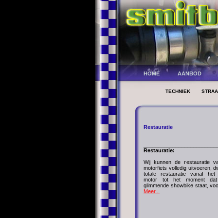
HOME
AANBOD
TECHNIEK
STRA
Restauratie
_________________________
Restauratie:
Wij kunnen de restauratie v
motorfiets volledig uitvoeren, 
totale restauratie vanaf he
motor tot het moment da
glimmende showbike staat, voo
Meer...