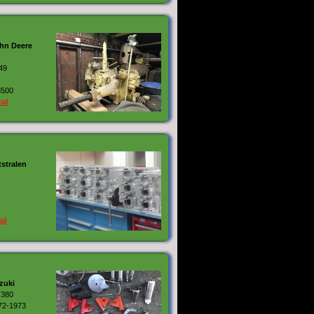
hn Deere
49
3500
ail
tstralen
ail
zuki
380
72-1973