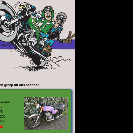
en greep uit ons aanbod:
wasaki
C
75
.200
500,-
ail