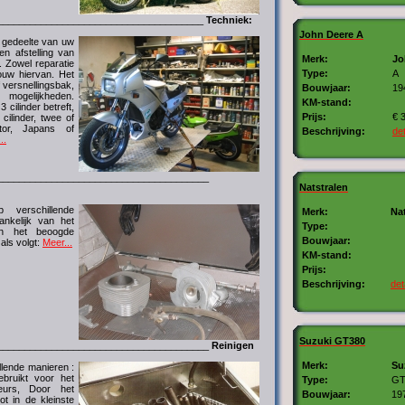
______________________________________
Techniek:
John Deere A
 gedeelte van uw
en afstelling van
Merk:
Jo
. Zowel reparatie
Type:
A
ouw hiervan. Het
 versnellingsbak,
Bouwjaar:
19
 mogelijkheden.
KM-stand:
cilinder betreft,
Prijs:
€ 
 cilinder, twee of
tor, Japans of
Beschrijving:
det
..
_______________________________________
Natstralen
 verschillende
Merk:
Na
ankelijk van het
Type:
en het beoogde
Bouwjaar:
 als volgt:
Meer...
KM-stand:
Prijs:
Beschrijving:
det
Suzuki GT380
_______________________________________
Reinigen
Merk:
Su
llende manieren :
ebruikt voor het
Type:
GT
eurs, Door het
Bouwjaar:
19
ot in de kleinste