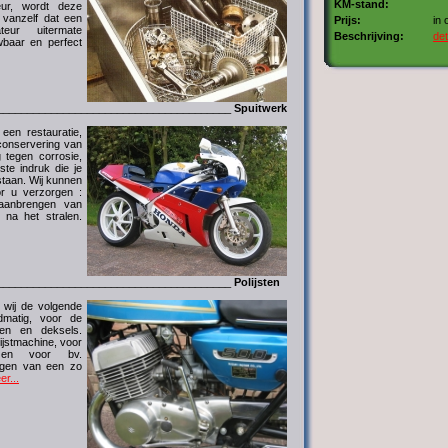
KM-stand:
eur, wordt deze
t vanzelf dat een
Prijs:
in 
eur uitermate
Beschrijving:
det
wbaar en perfect
_______________________________________
Spuitwerk
 een restauratie,
 conservering van
 tegen corrosie,
ste indruk die je
 staan. Wij kunnen
r u verzorgen :
 aanbrengen van
 na het stralen.
_______________________________________
Polijsten
n wij de volgende
dmatig, voor de
len en deksels.
ijstmachine, voor
 en voor bv.
ijgen van een zo
er...