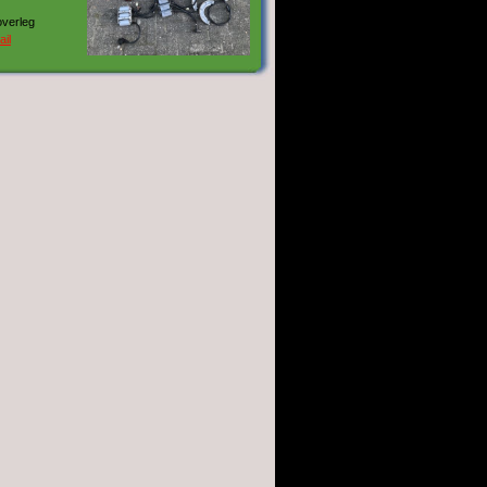
overleg
ail