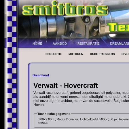
HOME
AANBOD
RESTAURATIE
DREAMLAN
COLLECTIE
MOTOREN
OUDE TREKKERS
DIVE
Dreamland
Verwalt - Hovercraft
Verwalt racehovercraft, geheel opgebouwd uit polyester, met n
als aandrijfmotor word meestal een ultralight motor gebruikt. 
niet onze eigen machine, maar van de succesvolle Belgische
Hoven.
Technische gegevens
3.00x2.00m ; Rotax 2 cilinder; luchtgekoeld; 500cc; 50 pk; topsnel
km/uur.